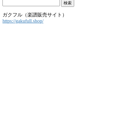
検
索:
ガクフル（楽譜販売サイト）
https://gakufull.shop/