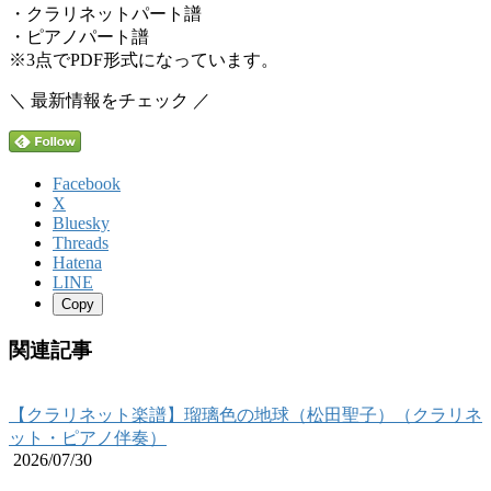
・クラリネットパート譜
・ピアノパート譜
※3点でPDF形式になっています。
＼ 最新情報をチェック ／
Facebook
X
Bluesky
Threads
Hatena
LINE
Copy
関連記事
【クラリネット楽譜】瑠璃色の地球（松田聖子）（クラリネ
ット・ピアノ伴奏）
2026/07/30