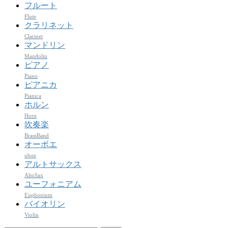
フルート
Flute
クラリネット
Clarinet
マンドリン
Mandolin
ピアノ
Piano
ピアニカ
Pianica
ホルン
Horn
吹奏楽
BrassBand
オーボエ
oboe
アルトサックス
AltoSax
ユーフォニアム
Euphonium
バイオリン
Violin