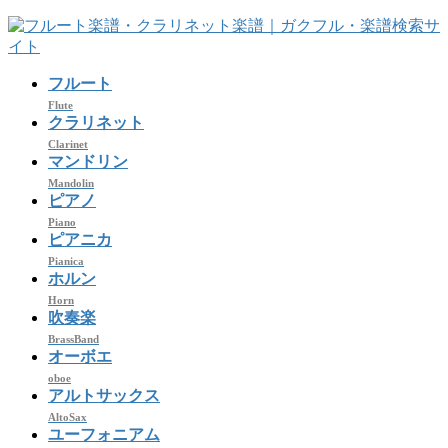
コ
ナ
ン
ビ
テ
ゲ
フルート
ン
ー
ツ
シ
Flute
クラリネット
へ
ョ
Clarinet
ス
ン
マンドリン
キ
に
Mandolin
ッ
移
ピアノ
プ
動
Piano
ピアニカ
Pianica
ホルン
Horn
吹奏楽
BrassBand
オーボエ
oboe
アルトサックス
AltoSax
ユーフォニアム