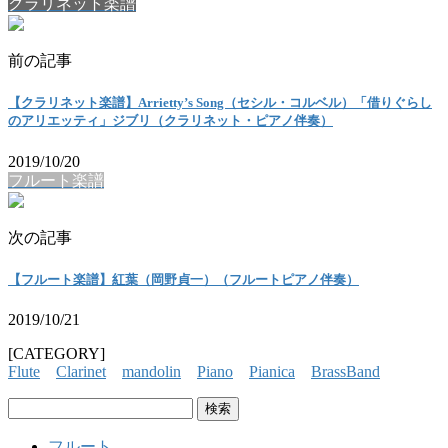
クラリネット楽譜
前の記事
【クラリネット楽譜】Arrietty’s Song（セシル・コルベル）「借りぐらし
のアリエッティ」ジブリ（クラリネット・ピアノ伴奏）
2019/10/20
フルート楽譜
次の記事
【フルート楽譜】紅葉（岡野貞一）（フルートピアノ伴奏）
2019/10/21
[CATEGORY]
Flute
Clarinet
mandolin
Piano
Pianica
BrassBand
検
索:
フルート