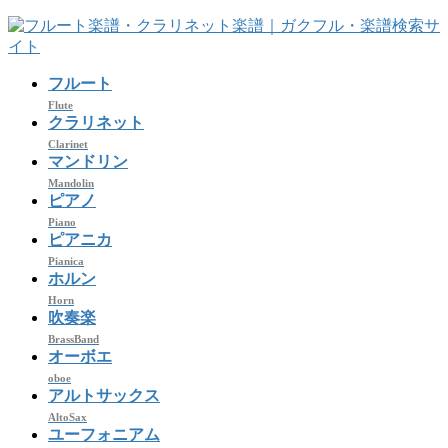
コ
ナ
ン
ビ
テ
ゲ
フルート
ン
ー
ツ
シ
Flute
クラリネット
へ
ョ
Clarinet
ス
ン
マンドリン
キ
に
Mandolin
ッ
移
ピアノ
プ
動
Piano
ピアニカ
Pianica
ホルン
Horn
吹奏楽
BrassBand
オーボエ
oboe
アルトサックス
AltoSax
ユーフォニアム