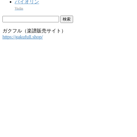
バイオリン
Violin
検
索:
ガクフル（楽譜販売サイト）
https://gakufull.shop/