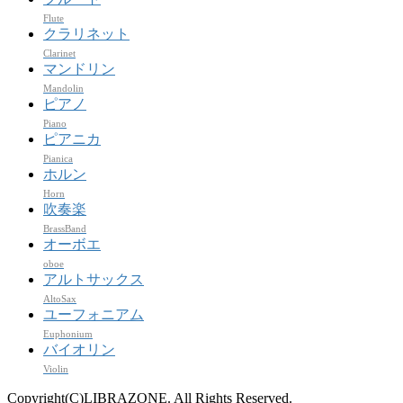
Flute
クラリネット
Clarinet
マンドリン
Mandolin
ピアノ
Piano
ピアニカ
Pianica
ホルン
Horn
吹奏楽
BrassBand
オーボエ
oboe
アルトサックス
AltoSax
ユーフォニアム
Euphonium
バイオリン
Violin
Copyright(C)LIBRAZONE. All Rights Reserved.