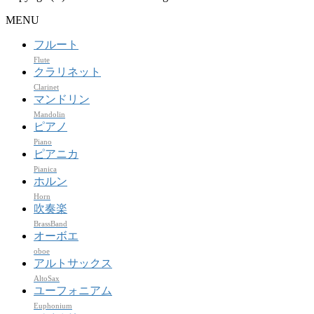
MENU
フルート
Flute
クラリネット
Clarinet
マンドリン
Mandolin
ピアノ
Piano
ピアニカ
Pianica
ホルン
Horn
吹奏楽
BrassBand
オーボエ
oboe
アルトサックス
AltoSax
ユーフォニアム
Euphonium