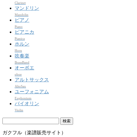
Clarinet
マンドリン
Mandolin
ピアノ
Piano
ピアニカ
Pianica
ホルン
Horn
吹奏楽
BrassBand
オーボエ
oboe
アルトサックス
AltoSax
ユーフォニアム
Euphonium
バイオリン
Violin
検
索:
ガクフル（楽譜販売サイト）