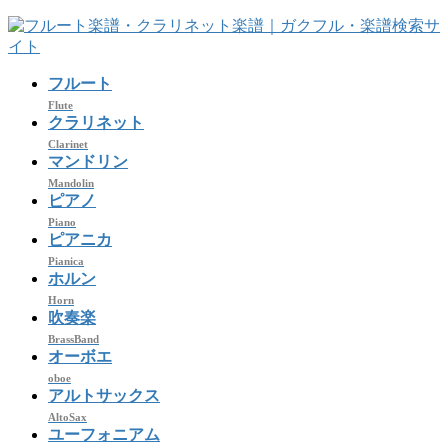
コ
ナ
ン
ビ
テ
ゲ
フルート
ン
ー
ツ
シ
Flute
クラリネット
へ
ョ
Clarinet
ス
ン
マンドリン
キ
に
Mandolin
ッ
移
ピアノ
プ
動
Piano
ピアニカ
Pianica
ホルン
Horn
吹奏楽
BrassBand
オーボエ
oboe
アルトサックス
AltoSax
ユーフォニアム