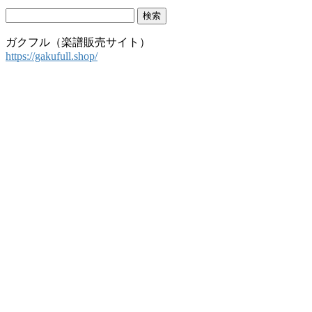
検
索:
ガクフル（楽譜販売サイト）
https://gakufull.shop/