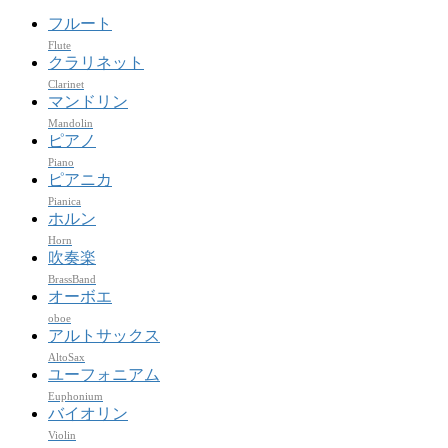
フルート
Flute
クラリネット
Clarinet
マンドリン
Mandolin
ピアノ
Piano
ピアニカ
Pianica
ホルン
Horn
吹奏楽
BrassBand
オーボエ
oboe
アルトサックス
AltoSax
ユーフォニアム
Euphonium
バイオリン
Violin