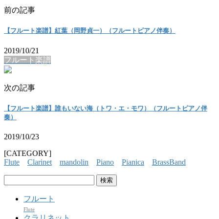
前の記事
【フルート楽譜】紅葉（岡野貞一）（フルートピアノ伴奏）
2019/10/21
フルート楽譜
次の記事
【フルート楽譜】誰もいない海（トワ・エ・モワ）（フルートピアノ伴
奏）
2019/10/23
[CATEGORY]
Flute
Clarinet
mandolin
Piano
Pianica
BrassBand
検
索:
フルート
Flute
クラリネット