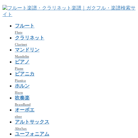
コ
ナ
ン
ビ
テ
ゲ
フルート
ン
ー
ツ
シ
Flute
クラリネット
へ
ョ
Clarinet
ス
ン
マンドリン
キ
に
Mandolin
ッ
移
ピアノ
プ
動
Piano
ピアニカ
Pianica
ホルン
Horn
吹奏楽
BrassBand
オーボエ
oboe
アルトサックス
AltoSax
ユーフォニアム