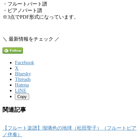
・フルートパート譜
・ピアノパート譜
※3点でPDF形式になっています。
＼ 最新情報をチェック ／
Facebook
X
Bluesky
Threads
Hatena
LINE
Copy
関連記事
【フルート楽譜】瑠璃色の地球（松田聖子）（フルートピア
ノ伴奏）