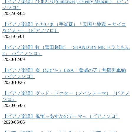
【ピアノ楽譜】ひまわり[Sunflower]（Henry Mancini）（ピア
ノソロ）
2022/08/04
【ピアノ楽譜】ただいま（手嶌葵）「天国と地獄 ～サイコ
な２人～」（ピアノソロ）
2021/05/01
【ピアノ楽譜】虹（菅田将暉）「STAND BY ME ドラえもん
2」（ピアノソロ）
2020/12/09
【ピアノ楽譜】炎（ほむら）LiSA「鬼滅の刃」無限列車編
（ピアノソロ）
2020/10/26
【ピアノ楽譜】グッド・ドクター（メインテーマ）（ピアノ
ソロ）
2020/05/06
【ピアノ楽譜】風笛～あすかのテーマ～（ピアノソロ）
2020/05/06