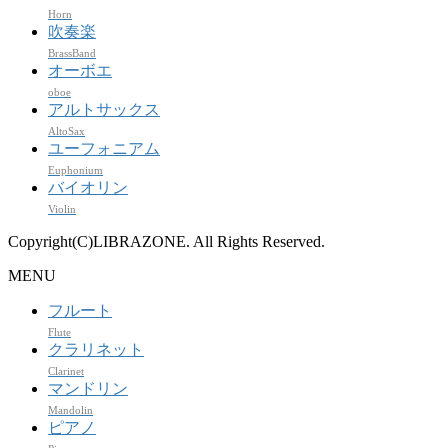
Horn
吹奏楽
BrassBand
オーボエ
oboe
アルトサックス
AltoSax
ユーフォニアム
Euphonium
バイオリン
Violin
Copyright(C)LIBRAZONE. All Rights Reserved.
MENU
フルート
Flute
クラリネット
Clarinet
マンドリン
Mandolin
ピアノ