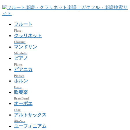
コ
ナ
ン
ビ
テ
ゲ
フルート
ン
ー
ツ
シ
Flute
クラリネット
へ
ョ
Clarinet
ス
ン
マンドリン
キ
に
Mandolin
ッ
移
ピアノ
プ
動
Piano
ピアニカ
Pianica
ホルン
Horn
吹奏楽
BrassBand
オーボエ
oboe
アルトサックス
AltoSax
ユーフォニアム