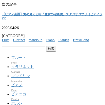
次の記事
【ピアノ楽譜】海の見える街「魔女の宅急便」スタジオジブリ（ピアノソ
ロ）
2020/04/26
[CATEGORY]
Flute
Clarinet
mandolin
Piano
Pianica
BrassBand
検
索:
フルート
Flute
クラリネット
Clarinet
マンドリン
Mandolin
ピアノ
Piano
ピアニカ
Pianica
ホルン