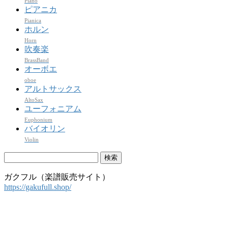
Piano
ピアニカ
Pianica
ホルン
Horn
吹奏楽
BrassBand
オーボエ
oboe
アルトサックス
AltoSax
ユーフォニアム
Euphonium
バイオリン
Violin
検
索:
ガクフル（楽譜販売サイト）
https://gakufull.shop/