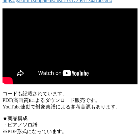
https://gakufull.shop/items/5ea510cf72b91134a1a0c6d0
コードも記載されています。
PDF(高画質)によるダウンロード販売です。
YouTube連動で対象楽譜による参考音源もあります.
★商品構成
・ピアノソロ譜
※PDF形式になっています。