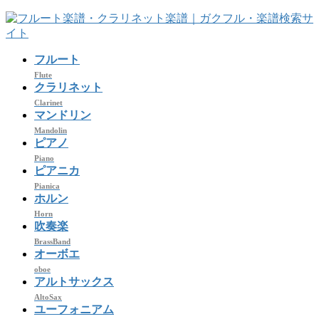
コ
ナ
ン
ビ
テ
ゲ
フルート
ン
ー
ツ
シ
Flute
クラリネット
へ
ョ
Clarinet
ス
ン
マンドリン
キ
に
Mandolin
ッ
移
ピアノ
プ
動
Piano
ピアニカ
Pianica
ホルン
Horn
吹奏楽
BrassBand
オーボエ
oboe
アルトサックス
AltoSax
ユーフォニアム