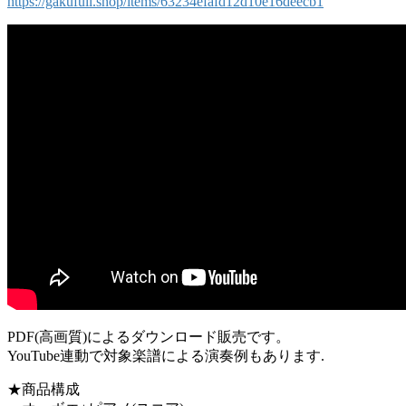
https://gakufull.shop/items/63234efafd12d10e16deecb1
PDF(高画質)によるダウンロード販売です。
YouTube連動で対象楽譜による演奏例もあります.
★商品構成