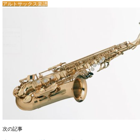
アルトサックス楽譜
次の記事