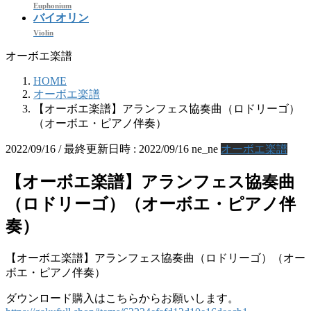
Euphonium
バイオリン
Violin
オーボエ楽譜
HOME
オーボエ楽譜
【オーボエ楽譜】アランフェス協奏曲（ロドリーゴ）
（オーボエ・ピアノ伴奏）
2022/09/16
/ 最終更新日時 :
2022/09/16
ne_ne
オーボエ楽譜
【オーボエ楽譜】アランフェス協奏曲
（ロドリーゴ）（オーボエ・ピアノ伴
奏）
【オーボエ楽譜】アランフェス協奏曲（ロドリーゴ）（オー
ボエ・ピアノ伴奏）
ダウンロード購入はこちらからお願いします。