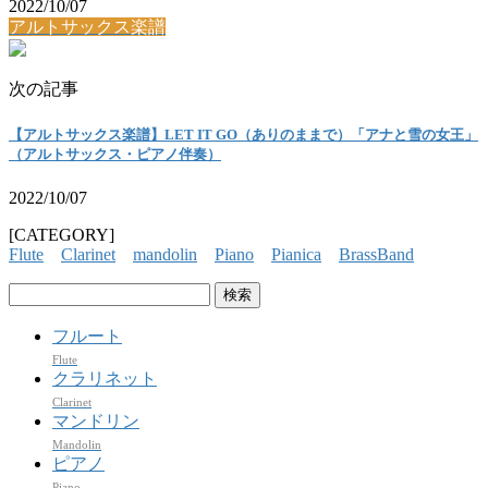
2022/10/07
アルトサックス楽譜
次の記事
【アルトサックス楽譜】LET IT GO（ありのままで）「アナと雪の女王」
（アルトサックス・ピアノ伴奏）
2022/10/07
[CATEGORY]
Flute
Clarinet
mandolin
Piano
Pianica
BrassBand
検
索:
フルート
Flute
クラリネット
Clarinet
マンドリン
Mandolin
ピアノ
Piano