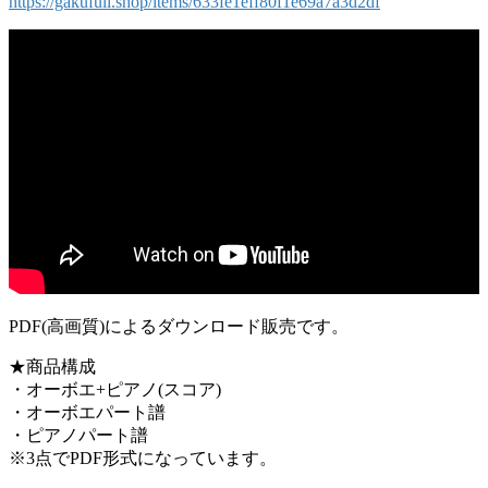
https://gakufull.shop/items/633fe1eff80f1e69a7a3d2df
PDF(高画質)によるダウンロード販売です。
★商品構成
・オーボエ+ピアノ(スコア)
・オーボエパート譜
・ピアノパート譜
※3点でPDF形式になっています。