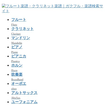
コ
ナ
ン
ビ
テ
ゲ
フルート
ン
ー
ツ
シ
Flute
クラリネット
へ
ョ
Clarinet
ス
ン
マンドリン
キ
に
Mandolin
ッ
移
ピアノ
プ
動
Piano
ピアニカ
Pianica
ホルン
Horn
吹奏楽
BrassBand
オーボエ
oboe
アルトサックス
AltoSax
ユーフォニアム