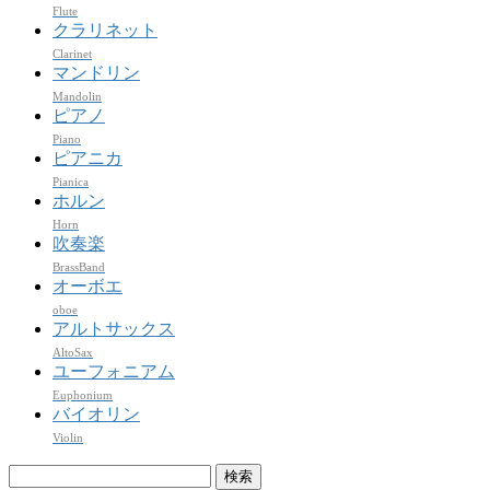
Flute
クラリネット
Clarinet
マンドリン
Mandolin
ピアノ
Piano
ピアニカ
Pianica
ホルン
Horn
吹奏楽
BrassBand
オーボエ
oboe
アルトサックス
AltoSax
ユーフォニアム
Euphonium
バイオリン
Violin
検