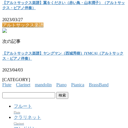
【アルトサックス楽譜】翼をください（赤い鳥・山本潤子）（アルトサッ
クス・ピアノ伴奏）
2023/03/27
アルトサックス楽譜
次の記事
【アルトサックス楽譜】ヤングマン（西城秀樹）[YMCA]（アルトサック
ス・ピアノ伴奏）
2023/04/03
[CATEGORY]
Flute
Clarinet
mandolin
Piano
Pianica
BrassBand
検
索:
フルート
Flute
クラリネット
Clarinet