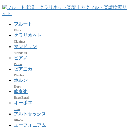
コ
ナ
ン
ビ
テ
ゲ
フルート
ン
ー
ツ
シ
Flute
クラリネット
へ
ョ
Clarinet
ス
ン
マンドリン
キ
に
Mandolin
ッ
移
ピアノ
プ
動
Piano
ピアニカ
Pianica
ホルン
Horn
吹奏楽
BrassBand
オーボエ
oboe
アルトサックス
AltoSax
ユーフォニアム