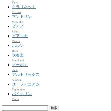
Flute
クラリネット
Clarinet
マンドリン
Mandolin
ピアノ
Piano
ピアニカ
Pianica
ホルン
Horn
吹奏楽
BrassBand
オーボエ
oboe
アルトサックス
AltoSax
ユーフォニアム
Euphonium
バイオリン
Violin
検