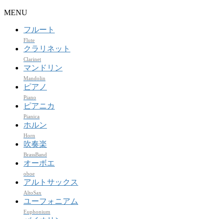
MENU
フルート
Flute
クラリネット
Clarinet
マンドリン
Mandolin
ピアノ
Piano
ピアニカ
Pianica
ホルン
Horn
吹奏楽
BrassBand
オーボエ
oboe
アルトサックス
AltoSax
ユーフォニアム
Euphonium