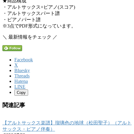
★商品構成
・アルトサックス+ピアノ(スコア)
・アルトサックスパート譜
・ピアノパート譜
※3点でPDF形式になっています。
＼ 最新情報をチェック ／
Facebook
X
Bluesky
Threads
Hatena
LINE
Copy
関連記事
【アルトサックス楽譜】瑠璃色の地球（松田聖子）（アルト
サックス・ピアノ伴奏）