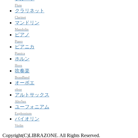
Flute
クラリネット
Clarinet
マンドリン
Mandolin
ピアノ
Piano
ピアニカ
Pianica
ホルン
Horn
吹奏楽
BrassBand
オーボエ
oboe
アルトサックス
AltoSax
ユーフォニアム
Euphonium
バイオリン
Violin
Copyright(C)LIBRAZONE. All Rights Reserved.