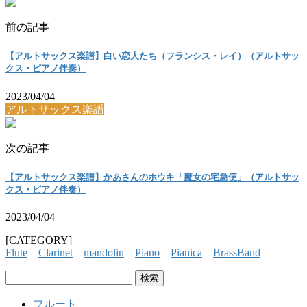
前の記事
【アルトサックス楽譜】白い恋人たち（フランシス・レイ）（アルトサッ
クス・ピアノ伴奏）
2023/04/04
アルトサックス楽譜
次の記事
【アルトサックス楽譜】かあさんのホウキ「魔女の宅急便」（アルトサッ
クス・ピアノ伴奏）
2023/04/04
[CATEGORY]
Flute
Clarinet
mandolin
Piano
Pianica
BrassBand
検
索:
フルート