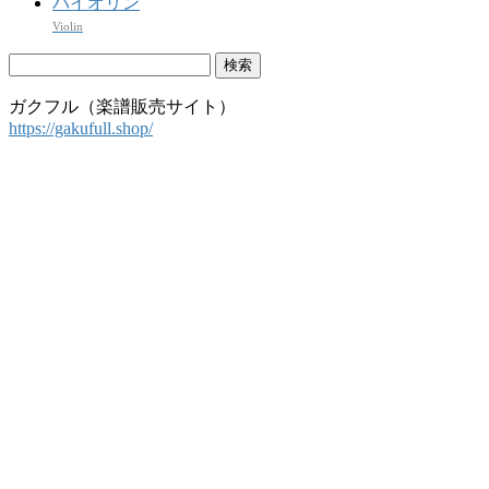
バイオリン
Violin
検
索:
ガクフル（楽譜販売サイト）
https://gakufull.shop/