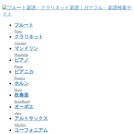
コ
ナ
ン
ビ
テ
ゲ
フルート
ン
ー
ツ
シ
Flute
クラリネット
へ
ョ
Clarinet
ス
ン
マンドリン
キ
に
Mandolin
ッ
移
ピアノ
プ
動
Piano
ピアニカ
Pianica
ホルン
Horn
吹奏楽
BrassBand
オーボエ
oboe
アルトサックス
AltoSax
ユーフォニアム