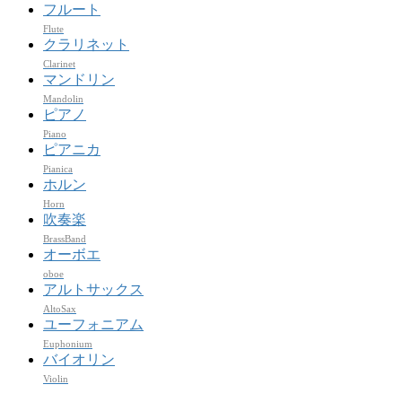
フルート
Flute
クラリネット
Clarinet
マンドリン
Mandolin
ピアノ
Piano
ピアニカ
Pianica
ホルン
Horn
吹奏楽
BrassBand
オーボエ
oboe
アルトサックス
AltoSax
ユーフォニアム
Euphonium
バイオリン
Violin