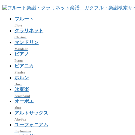
コ
ナ
ン
ビ
フルート
テ
ゲ
ン
ー
Flute
クラリネット
ツ
シ
Clarinet
へ
ョ
マンドリン
ス
ン
Mandolin
キ
に
ピアノ
ッ
移
Piano
プ
動
ピアニカ
Pianica
ホルン
Horn
吹奏楽
BrassBand
オーボエ
oboe
アルトサックス
AltoSax
ユーフォニアム
Euphonium