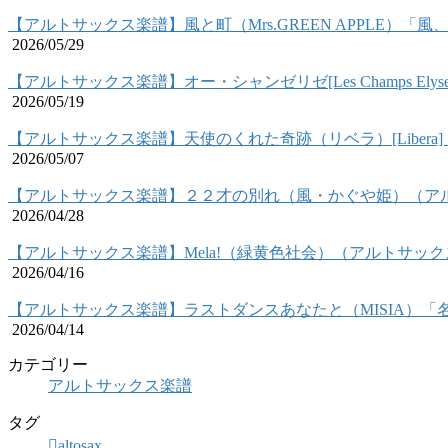
【アルトサックス楽譜】風と町（Mrs.GREEN APPLE）
2026/05/29
【アルトサックス楽譜】オー・シャンゼリゼ[Les Champs El
2026/05/19
【アルトサックス楽譜】天使のくれた奇跡（リベラ）[Liber
2026/05/07
【アルトサックス楽譜】２２才の別れ（風・かぐや姫）（ア
2026/04/28
【アルトサックス楽譜】Mela!（緑黄色社会）（アルトサッ
2026/04/16
【アルトサックス楽譜】ラストダンスあなたと（MISIA）
2026/04/14
カテゴリー
アルトサックス楽譜
タグ
altosax