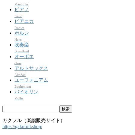
Mandolin
ピアノ
Piano
ピアニカ
Pianica
ホルン
Horn
吹奏楽
BrassBand
オーボエ
oboe
アルトサックス
AltoSax
ユーフォニアム
Euphonium
バイオリン
Violin
検
索:
ガクフル（楽譜販売サイト）
https://gakufull.shop/