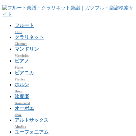
コ
ナ
ン
ビ
テ
ゲ
フルート
ン
ー
ツ
シ
Flute
クラリネット
へ
ョ
Clarinet
ス
ン
マンドリン
キ
に
Mandolin
ッ
移
ピアノ
プ
動
Piano
ピアニカ
Pianica
ホルン
Horn
吹奏楽
BrassBand
オーボエ
oboe
アルトサックス
AltoSax
ユーフォニアム