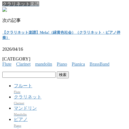
クラリネット楽譜
次の記事
【クラリネット楽譜】Mela!（緑黄色社会）（クラリネット・ピアノ伴
奏）
2026/04/16
[CATEGORY]
Flute
Clarinet
mandolin
Piano
Pianica
BrassBand
検
索:
フルート
Flute
クラリネット
Clarinet
マンドリン
Mandolin
ピアノ
Piano