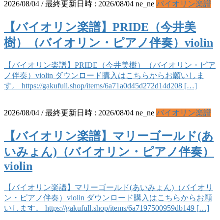
2026/08/04
/ 最終更新日時 :
2026/08/04
ne_ne
バイオリン楽譜
【バイオリン楽譜】PRIDE（今井美
樹）（バイオリン・ピアノ伴奏）violin
【バイオリン楽譜】PRIDE（今井美樹）（バイオリン・ピア
ノ伴奏）violin ダウンロード購入はこちらからお願いしま
す。 https://gakufull.shop/items/6a71a0d45d272d14d208 […]
2026/08/04
/ 最終更新日時 :
2026/08/04
ne_ne
バイオリン楽譜
【バイオリン楽譜】マリーゴールド(あ
いみょん)（バイオリン・ピアノ伴奏）
violin
【バイオリン楽譜】マリーゴールド(あいみょん)（バイオリ
ン・ピアノ伴奏）violin ダウンロード購入はこちらからお願
いします。 https://gakufull.shop/items/6a7197500959db149 […]