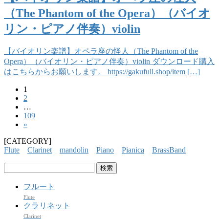
（The Phantom of the Opera）（バイオ
リン・ピアノ伴奏）violin
【バイオリン楽譜】オペラ座の怪人（The Phantom of the
Opera）（バイオリン・ピアノ伴奏）violin ダウンロード購入
はこちらからお願いします。 https://gakufull.shop/item […]
固
1
投
固
2
定
稿
…
定
ペ
固
109
ペ
ー
の
»
定
ー
ジ
ペ
ペ
ジ
[CATEGORY]
ー
Flute
Clarinet
mandolin
Piano
Pianica
BrassBand
ー
ジ
検
ジ
索:
送
フルート
Flute
り
クラリネット
Clarinet