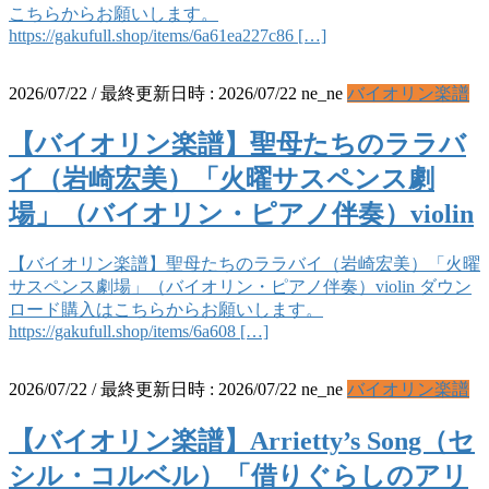
こちらからお願いします。
https://gakufull.shop/items/6a61ea227c86 […]
2026/07/22
/ 最終更新日時 :
2026/07/22
ne_ne
バイオリン楽譜
【バイオリン楽譜】聖母たちのララバ
イ（岩崎宏美）「火曜サスペンス劇
場」（バイオリン・ピアノ伴奏）violin
【バイオリン楽譜】聖母たちのララバイ（岩崎宏美）「火曜
サスペンス劇場」（バイオリン・ピアノ伴奏）violin ダウン
ロード購入はこちらからお願いします。
https://gakufull.shop/items/6a608 […]
2026/07/22
/ 最終更新日時 :
2026/07/22
ne_ne
バイオリン楽譜
【バイオリン楽譜】Arrietty’s Song（セ
シル・コルベル）「借りぐらしのアリ