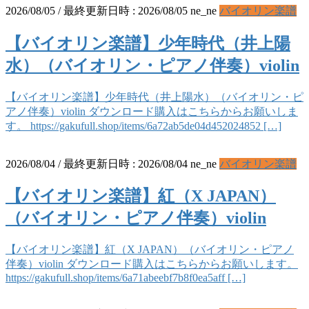
2026/08/05
/ 最終更新日時 :
2026/08/05
ne_ne
バイオリン楽譜
【バイオリン楽譜】少年時代（井上陽
水）（バイオリン・ピアノ伴奏）violin
【バイオリン楽譜】少年時代（井上陽水）（バイオリン・ピ
アノ伴奏）violin ダウンロード購入はこちらからお願いしま
す。 https://gakufull.shop/items/6a72ab5de04d452024852 […]
2026/08/04
/ 最終更新日時 :
2026/08/04
ne_ne
バイオリン楽譜
【バイオリン楽譜】紅（X JAPAN）
（バイオリン・ピアノ伴奏）violin
【バイオリン楽譜】紅（X JAPAN）（バイオリン・ピアノ
伴奏）violin ダウンロード購入はこちらからお願いします。
https://gakufull.shop/items/6a71abeebf7b8f0ea5aff […]