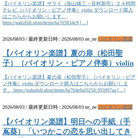
【バイオリン楽譜】サライ（加山雄三・谷村新司）２４時間
テレビ（バイオリン・ピアノ伴奏）violin ダウンロード購入
はこちらからお願いします。
https://gakufull.shop/items/6a705834c9 […]
2026/08/03
/ 最終更新日時 :
2026/08/03
ne_ne
バイオリン楽譜
【バイオリン楽譜】夏の扉（松田聖
子）（バイオリン・ピアノ伴奏）violin
【バイオリン楽譜】夏の扉（松田聖子）（バイオリン・ピア
ノ伴奏）violin ダウンロード購入はこちらからお願いしま
す。 https://gakufull.shop/items/6a704e9af325fc393897aa […]
2026/08/03
/ 最終更新日時 :
2026/08/03
ne_ne
バイオリン楽譜
【バイオリン楽譜】明日への手紙（手
嶌葵）「いつかこの恋を思い出してき