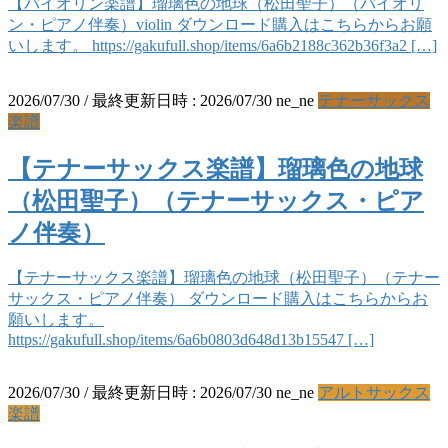
【バイオリン楽譜】瑠璃色の地球（松田聖子）（バイオリ
ン・ピアノ伴奏）violin ダウンロード購入はこちらからお願
いします。 https://gakufull.shop/items/6a6b2188c362b36f3a2 […]
2026/07/30
/ 最終更新日時 :
2026/07/30
ne_ne
テナーサックス
楽譜
【テナーサックス楽譜】瑠璃色の地球
（松田聖子）（テナーサックス・ピア
ノ伴奏）
【テナーサックス楽譜】瑠璃色の地球（松田聖子）（テナー
サックス・ピアノ伴奏） ダウンロード購入はこちらからお
願いします。
https://gakufull.shop/items/6a6b0803d648d13b15547 […]
2026/07/30
/ 最終更新日時 :
2026/07/30
ne_ne
アルトサックス
楽譜