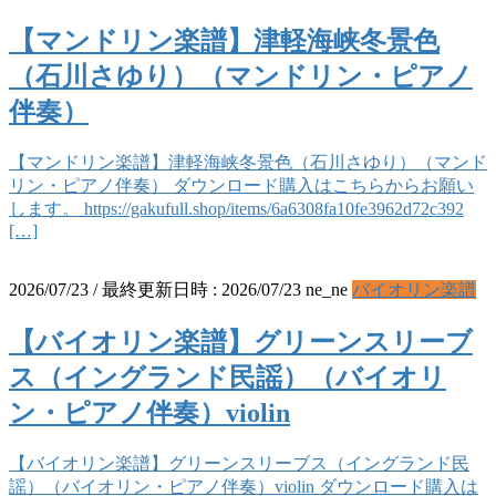
【マンドリン楽譜】津軽海峡冬景色
（石川さゆり）（マンドリン・ピアノ
伴奏）
【マンドリン楽譜】津軽海峡冬景色（石川さゆり）（マンド
リン・ピアノ伴奏） ダウンロード購入はこちらからお願い
します。 https://gakufull.shop/items/6a6308fa10fe3962d72c392
[…]
2026/07/23
/ 最終更新日時 :
2026/07/23
ne_ne
バイオリン楽譜
【バイオリン楽譜】グリーンスリーブ
ス（イングランド民謡）（バイオリ
ン・ピアノ伴奏）violin
【バイオリン楽譜】グリーンスリーブス（イングランド民
謡）（バイオリン・ピアノ伴奏）violin ダウンロード購入は